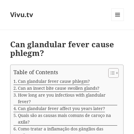
Vivu.tv
MENU
AND
WIDGETS
Can glandular fever cause
phlegm?
Table of Contents
Can glandular fever cause phlegm?
Can an insect bite cause swollen glands?
How long are you infectious with glandular
fever?
Can glandular fever affect you years later?
Quais são as causas mais comuns de caroço na
axila?
Como tratar a inflamação dos gânglios das