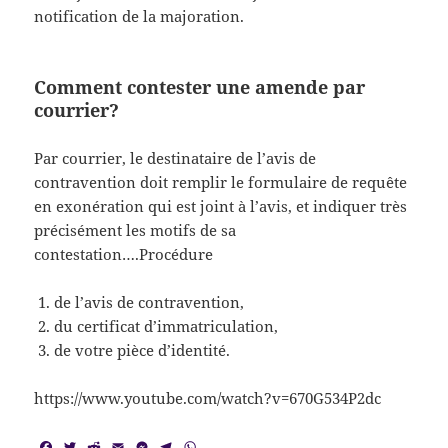
notification de la majoration.
Comment contester une amende par
courrier?
Par courrier, le destinataire de l’avis de
contravention doit remplir le formulaire de requête
en exonération qui est joint à l’avis, et indiquer très
précisément les motifs de sa
contestation….Procédure
de l’avis de contravention,
du certificat d’immatriculation,
de votre pièce d’identité.
https://www.youtube.com/watch?v=670G534P2dc
F
T
R
E
M
T
W