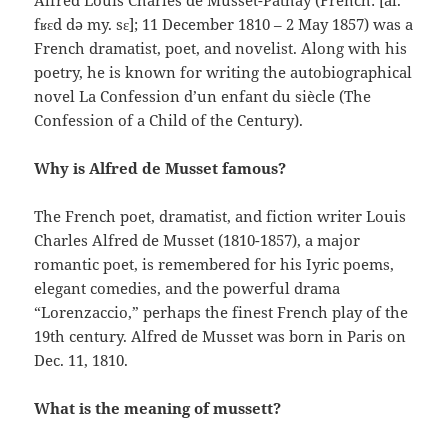
Alfred Louis Charles de Musset-Pathay (French: [al.
fʁɛd də my. sɛ]; 11 December 1810 – 2 May 1857) was a
French dramatist, poet, and novelist. Along with his
poetry, he is known for writing the autobiographical
novel La Confession d’un enfant du siècle (The
Confession of a Child of the Century).
Why is Alfred de Musset famous?
The French poet, dramatist, and fiction writer Louis
Charles Alfred de Musset (1810-1857), a major
romantic poet, is remembered for his Iyric poems,
elegant comedies, and the powerful drama
“Lorenzaccio,” perhaps the finest French play of the
19th century. Alfred de Musset was born in Paris on
Dec. 11, 1810.
What is the meaning of mussett?